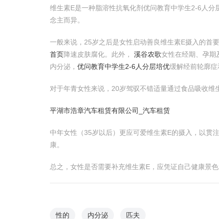
维生素E是一种脂溶性抗氧化剂优问教育中学生2-6人
念主而异。
一般来说，25岁之后是女性启动善良维生素E摄入的首
首页
降速皮肤腐化。此外，
溪谷农歌
女性在经期、孕期
内分泌，
优问教育中学生2-6人分层培优
缓解经前轮廓症
对于年青女性来说，20岁驾驭不错适量通过食品吸收维
平湖市浩章汽车租赁有限公司_汽车租赁
中年女性（35岁以后）更应可爱维生素E的摄入，以贯
康。
总之，女性是否需要补充维生素E，应凭证自己健康景色
性的
内分泌
匹夫