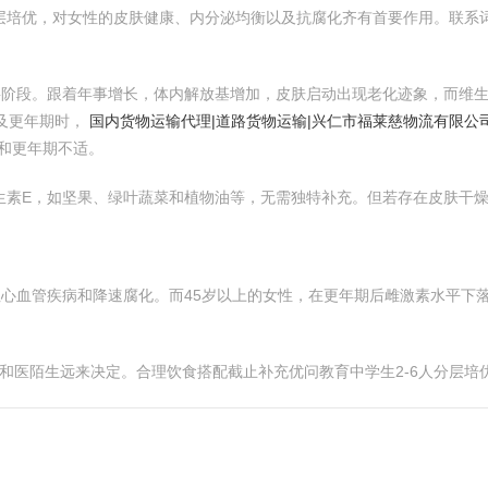
分层培优，对女性的皮肤健康、内分泌均衡以及抗腐化齐有首要作用。联系
要阶段。跟着年事增长，体内解放基增加，皮肤启动出现老化迹象，而维生
及更年期时，
国内货物运输代理|道路货物运输|兴仁市福莱慈物流有限公
和更年期不适。
生素E，如坚果、绿叶蔬菜和植物油等，无需独特补充。但若存在皮肤干
注心血管疾病和降速腐化。而45岁以上的女性，在更年期后雌激素水平下
和医陌生远来决定。合理饮食搭配截止补充优问教育中学生2-6人分层培