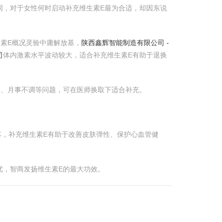
词，对于女性何时启动补充维生素E最为合适，却因东说
素E概况灵验中庸解放基，
陕西鑫辉智能制造有限公司 -
司
体内激素水平波动较大，适合补充维生素E有助于退换
燥、月事不调等问题，可在医师换取下适合补充。
落，补充维生素E有助于改善皮肤弹性、保护心血管健
优，智商发扬维生素E的最大功效。