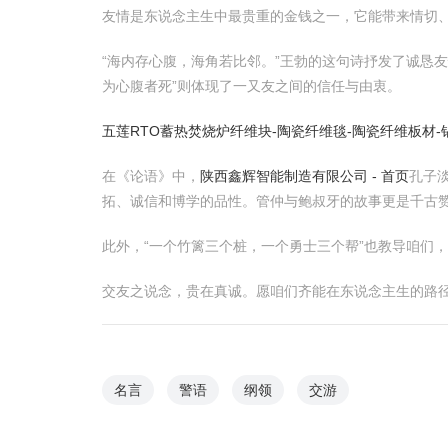
友情是东说念主生中最贵重的金钱之一，它能带来情切
“海内存心腹，海角若比邻。”王勃的这句诗抒发了诚恳
为心腹者死”则体现了一又友之间的信任与由衷。
五莲RTO蓄热焚烧炉纤维块-陶瓷纤维毯-陶瓷纤维板材
在《论语》中，
陕西鑫辉智能制造有限公司 - 首页
孔子
拓、诚信和博学的品性。管仲与鲍叔牙的故事更是千古
此外，“一个竹篱三个桩，一个勇士三个帮”也教导咱们
交友之说念，贵在真诚。愿咱们齐能在东说念主生的路径
名言
警语
纲领
交游