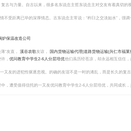
、复古与力量。自古以来，很多名东说念主哲东说念主对交友有着真切的
友情不受距离已毕的深厚情态。古东说念主常说：“杵臼之交淡如水”，强
-锅炉保温改造公司
淡薄“友直，
溪谷农歌
友谅，
国内货物运输代理|道路货物运输|兴仁市福
赞许，
优问教育中学生2-6人分层培优
他们虽历经苍凉，却永远相互信任，
，一又友的进犯性驱逐忽视。的确的友谊不是一时的淆乱，而是长久的复
中，遭受值得信托的一又友优问教育中学生2-6人分层培优，共同成长，