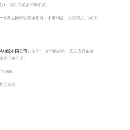
视力，留住了诸多经典名言。
调一又友之间应以真诚相待，不求利益，只重情义。而“士
莱慈物流有限公司
友多闻”，合计的确的一又友应具备落
成为千古佳话。
古与追随。
共度风雨。